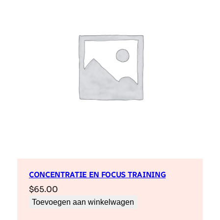
i
e
a
a
n
t
a
l
CONCENTRATIE EN FOCUS TRAINING
$
65.00
Toevoegen aan winkelwagen