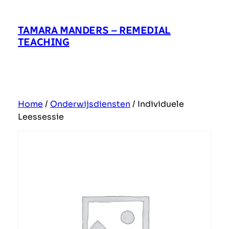
Ga
naar
TAMARA MANDERS – REMEDIAL
de
TEACHING
inhoud
Home
/
Onderwijsdiensten
/ Individuele
Leessessie