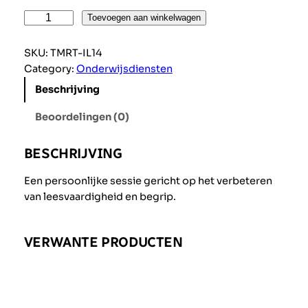
I
Toevoegen aan winkelwagen
n
d
SKU:
TMRT-IL14
i
Category:
Onderwijsdiensten
v
Beschrijving
i
d
Beoordelingen (0)
u
e
BESCHRIJVING
l
e
Een persoonlijke sessie gericht op het verbeteren
L
van leesvaardigheid en begrip.
e
e
s
VERWANTE PRODUCTEN
s
e
s
s